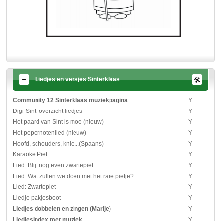
Liedjes en versjes Sinterklaas
Community 12 Sinterklaas muziekpagina
Y
Digi-Sint: overzicht liedjes
Y
Het paard van Sint is moe (nieuw)
Y
Het pepernotenlied (nieuw)
Y
Hoofd, schouders, knie...(Spaans)
Y
Karaoke Piet
Y
Lied: Blijf nog even zwartepiet
Y
Lied: Wat zullen we doen met het rare pietje?
Y
Lied: Zwartepiet
Y
Liedje pakjesboot
Y
Liedjes dobbelen en zingen (Marije)
Y
Liedjesindex met muziek
Y