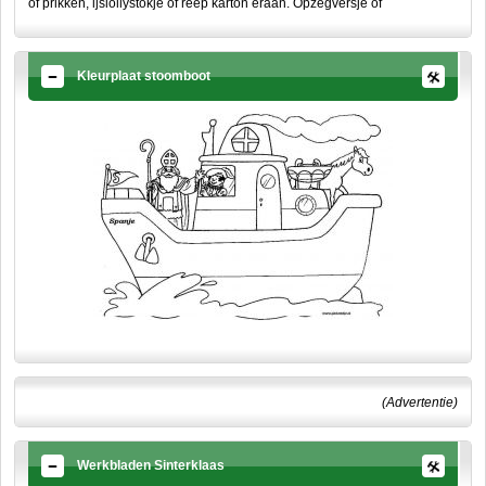
of prikken, ijslollystokje of reep karton eraan. Opzegversje of
Kleurplaat stoomboot
(Advertentie)
Werkbladen Sinterklaas