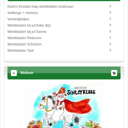
Karin's Knutsel map werkbladen onderaan
Y
sintbingo + memory
Y
Verlanglijstjes
Y
Werkbladen bij juf Anke (tip)
Y
Werkbladen bij juf Sanne
Y
Werkbladen Rekenen
Y
Werkbladen Schrijven
Y
Werkbladen Taal
Y
Welkom