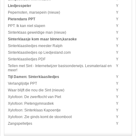
Liedjesspeler
Y
Pepernoten, marsepein (nieuw)
Y
Pietendans PPT
Y
PPT: Ik kan niet slapen
Y
Sinterklaas geweldige man (nieuw)
Y
Sinterklaasje kom maar binnen,karaoke
Y
Sinterklaasliedjes meester Ralph
Y
Sinterklaasliedjes op Liedjesland.com
Y
Sinterklaasliedjes PDF
Y
Tellen met Sint - Internetwijzer basisonderwijs. Lesmateriaal en
Y
meer!
Tijl Damen: Sinterklaasliedjes
Y
Verlanglijstje PPT
Y
Waar blijft die nou die Sint (nieuw)
Y
Xylofoon: De zwerftocht van Piet
Y
Xylofoon: Pietengymnastiek
Y
Xylofoon: Sinterklaas Kapoentje
Y
Xylofoon: Zie ginds komt de stoomboot
Y
Zangspelletjes
Y