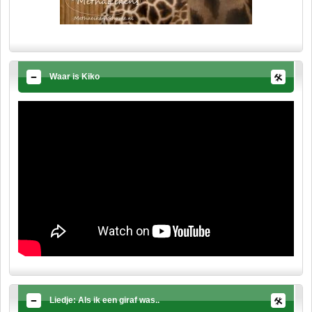
Waar is Kiko
Liedje: Als ik een giraf was..