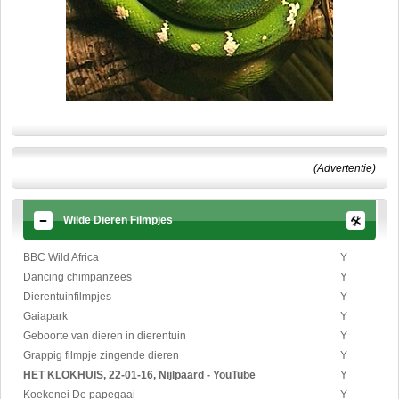
(Advertentie)
Wilde Dieren Filmpjes
BBC Wild Africa
Y
Dancing chimpanzees
Y
Dierentuinfilmpjes
Y
Gaiapark
Y
Geboorte van dieren in dierentuin
Y
Grappig filmpje zingende dieren
Y
HET KLOKHUIS, 22-01-16, Nijlpaard - YouTube
Y
Koekenei De papegaai
Y