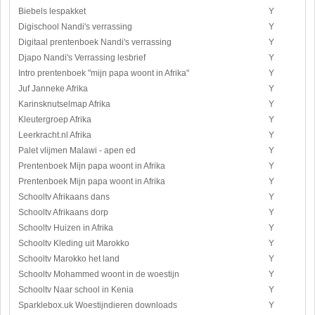
Biebels lespakket
Y
Digischool Nandi's verrassing
Y
Digitaal prentenboek Nandi's verrassing
Y
Djapo Nandi's Verrassing lesbrief
Y
Intro prentenboek "mijn papa woont in Afrika"
Y
Juf Janneke Afrika
Y
Karinsknutselmap Afrika
Y
Kleutergroep Afrika
Y
Leerkracht.nl Afrika
Y
Palet vlijmen Malawi - apen ed
Y
Prentenboek Mijn papa woont in Afrika
Y
Prentenboek Mijn papa woont in Afrika
Y
Schooltv Afrikaans dans
Y
Schooltv Afrikaans dorp
Y
Schooltv Huizen in Afrika
Y
Schooltv Kleding uit Marokko
Y
Schooltv Marokko het land
Y
Schooltv Mohammed woont in de woestijn
Y
Schooltv Naar school in Kenia
Y
Sparklebox.uk Woestijndieren downloads
Y