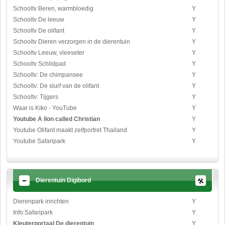
Schooltv Beren, warmbloedig
Y
Schooltv De leeuw
Y
Schooltv De olifant
Y
Schooltv Dieren verzorgen in de dierentuin
Y
Schooltv Leeuw, vleeseter
Y
Schooltv Schildpad
Y
Schooltv: De chimpansee
Y
Schooltv: De slurf van de olifant
Y
Schooltv: Tijgers
Y
Waar is Kiko - YouTube
Y
Youtube A lion called Christian
Y
Youtube Olifant maakt zelfportret Thailand
Y
Youtube Safaripark
Y
Dierentuin Digibord
Dierenpark inrichten
Y
Info:Safaripark
Y
Kleuterportaal De dierentuin
Y